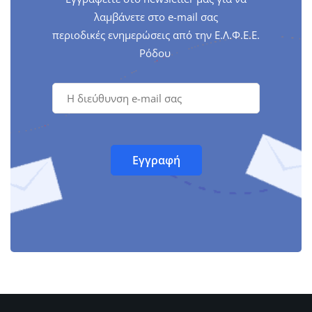
λαμβάνετε στο e-mail σας
περιοδικές ενημερώσεις από την Ε.Λ.Φ.Ε.Ε.
Ρόδου