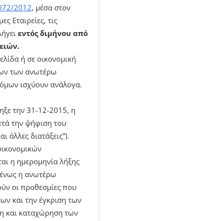
072/2012
, μέσα στον
ες Εταιρείες, τις
λήγει
εντός διμήνου από
ειών.
ελίδα ή σε οικονομική
εων των ανωτέρω
νόμων ισχύουν ανάλογα.
ληξε την 31-12-2015, η
ετά την ψήφιση του
 άλλες διατάξεις”).
οικονομικών
ται η ημερομηνία λήξης
μένως η ανωτέρω
ούν οι προθεσμίες που
εων και την έγκριση των
ση και καταχώρηση των