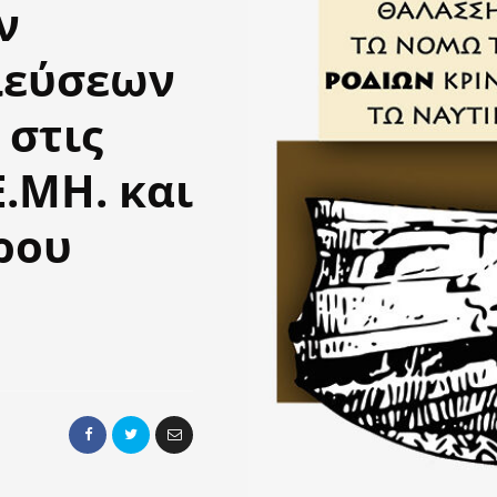
ν
λεύσεων
 στις
Ε.ΜΗ. και
ρου