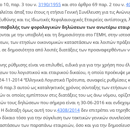
ο 10, παρ. 3 του ν.
3190/1955
και στο άρθρο 69 παρ. 2 του ν.
4
λείται άπαξ του έτους η ετήσια Γενική Συνέλευση για τις Ανώνυμ
Ευθύνης και τις Ιδιωτικές Κεφαλαιουχικές Εταιρείες αντίστοιχα, 
 υποβολής των φορολογικών δηλώσεων των ανωτέρω εταιρ
ονται με την υποβολή και τη δημοσιότητα στο ΓΕΜΗ, στην ιστοσ
εων, των ετησίων οικονομικών καταστάσεων και λοιπών πράξ
ι σε δημοσιότητα από λοιπές διατάξεις των προαναφερθέντων 
νης ρύθμισης είναι να επιλυθεί, ειδικά για για την χρήση που έ
εων του λογιστικού και εταιρικού δικαίου, η οποία προέκυψε μ
4-11-2014 “Ελληνικά Λογιστικά Πρότυπα, συναφείς ρυθμίσεις και
 6 παρ.3 αυτού ως καταληκτικός χρόνος σύνταξης των ετήσιων 
ν οι οποίες εμπίπτουν στις διατάξεις του ως άνω νόμου, ορίζε
ών τους δηλώσεων που σήμερα είναι η 30-06-2016 και ενδεχο
 Η διάταξη όμως αυτή του ν.
4308/2014
δεν επιτρέπει να τηρηθ
ό δίκαιο τόσο για την σύγκλιση των τακτικών γενικών συνελεύσ
αστάσεων των παραπάνω εταιρειών, όσο και για την δημοσίευ