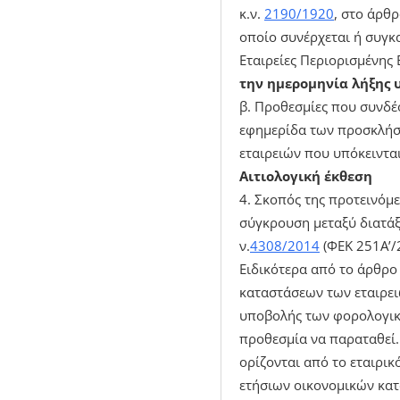
κ.ν.
2190/1920
, στο άρθρ
οποίο συνέρχεται ή συγκα
Εταιρείες Περιορισμένης 
την ημερομηνία λήξης
β. Προθεσμίες που συνδέ
εφημερίδα των προσκλήσ
εταιρειών που υπόκειντα
Αιτιολογική έκθεση
4. Σκοπός της προτεινόμε
σύγκρουση μεταξύ διατάξ
ν.
4308/2014
(ΦΕΚ 251Α’/2
Ειδικότερα από το άρθρο
καταστάσεων των εταιρειώ
υποβολής των φορολογικ
προθεσμία να παραταθεί.
ορίζονται από το εταιρικ
ετήσιων οικονομικών κατ