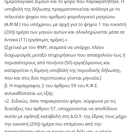
ημερολογιακό δίμηνο και το φόρο που παρακρατήθηκε. Η
υποβολή της δήλωσης πραγματοποιείται ανάλογα με το
τελευταίο ψηφίο του αριθμού φορολογικού μητρώου
(Α.Φ.Μ.) του υπόχρεου, με αρχή για το ψηφίο 1 την εικοστή
(20ή) ημέρα των μηνών αυτών και ολοκληρώνεται μέσα σε
έντεκα (11) εργάσιμες ημέρες.»
[Σχετικά με τον ΦΜΥ, σταματά να υπάρχει πλέον
διαχωρισμός μεταξύ επιχειρήσεων που απασχολούν έως ή
περισσότερους από πενήντα (50) εργαζόμενους και
καταργείται η δίμηνη υποβολή της περιοδικής δήλωσης,
που και στις δύο περιπτώσεις γίνεται μηνιαία.]
β. Η παράγραφος 2 του άρθρου 59 του Κ.Φ.Ε.
αντικαθίσταται ως εξής:
«2. Ειδικώς, όσοι παρακρατούν φόρο, σύμφωνα με τις
διατάξεις του άρθρου 57, υποχρεούνται να αποδίδουν
αυτόν με εφάπαξ καταβολή στη Δ.Ο.Υ. της έδρας τους μέχρι
την εικοστή (20ή) ημέρα του επόμενου από την
παρακράτηση μήνα με προσωρινή δήλωση, η οποία