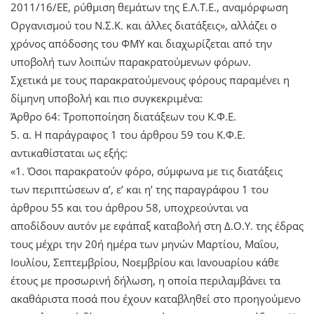
2011/16/ΕΕ, ρύθμιση θεμάτων της Ε.Λ.Τ.Ε., αναμόρφωση
Οργανισμού του Ν.Σ.Κ. και άλλες διατάξεις», αλλάζει ο
χρόνος απόδοσης του ΦΜΥ και διαχωρίζεται από την
υποβολή των λοιπών παρακρατούμενων φόρων.
Σχετικά με τους παρακρατούμενους φόρους παραμένει η
δίμηνη υποβολή και πιο συγκεκριμένα:
Άρθρο 64: Τροποποίηση διατάξεων του Κ.Φ.Ε.
5. α. Η παράγραφος 1 του άρθρου 59 του Κ.Φ.Ε.
αντικαθίσταται ως εξής:
«1. Όσοι παρακρατούν φόρο, σύμφωνα με τις διατάξεις
των περιπτώσεων α’, ε’ και η’ της παραγράφου 1 του
άρθρου 55 και του άρθρου 58, υποχρεούνται να
αποδίδουν αυτόν με εφάπαξ καταβολή στη Δ.Ο.Υ. της έδρας
τους μέχρι την 20ή ημέρα των μηνών Μαρτίου, Μαΐου,
Ιουλίου, Σεπτεμβρίου, Νοεμβρίου και Ιανουαρίου κάθε
έτους με προσωρινή δήλωση, η οποία περιλαμβάνει τα
ακαθάριστα ποσά που έχουν καταβληθεί στο προηγούμενο