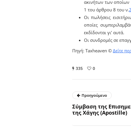
ακινήτων των οποίων 
1 του άρθρου 8 του ν.
Οι πωλήσεις εισιτήρι
οποίες συμπεριλαμβάν
εκδίδονται γι’ αυτά.
Οι συνδρομές σε επαγγ
Πηγή: Taxheaven ©
Δείτε πε
335
0
Προηγούμενο
Σύμβαση της Επισημε
της Χάγης (Apostille)