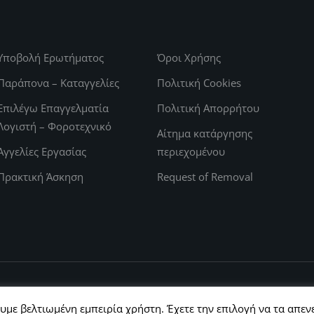
Υποβολή Ερωτήματος
Όροι Χρήσης
Παράπονα – Καταγγελίες
Πολιτική Cookies
Επιλέγω Επαγγελματία
Πολιτική Απορρήτου
Λογιστή – Φοροτεχνικό
Αίτημα κατάργησης
Αγγελίες Εργασίας
περιεχομένου
Πρακτική Άσκηση
Request of Removal
με βελτιωμένη εμπειρία χρήστη. Έχετε την επιλογή να τα απε