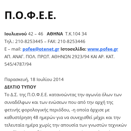
Π.Ο.Φ.Ε.Ε.
Ιουλιανού
42 – 46
ΑΘΗΝΑ
Τ.Κ.104 34
Τηλ.: 210-8253445 – FAX: 210-8253446
E – mail:
pofee@otenet.gr
Ιστοσελίδα:
www.pofee.gr
ΑΠ. ΑΝΑΓ. ΠΟΛ. ΠΡΩΤ. ΑΘΗΝΩΝ 2923/94 ΚΑΙ ΑΡ. ΚΑΤ.
545/4787/94
Παρασκευή, 18 Ιουλίου 2014
ΔΕΛΤΙΟ ΤΥΠΟΥ
Το Δ.Σ. της Π.Ο.Φ.Ε.Ε. κατανοώντας την αγωνία όλων των
συναδέλφων και των ενώσεων που από την αρχή της
φετινής φορολογικής περιόδου, -η οποία άρχισε με
καθυστέρηση 48 ημερών για να συνεχισθεί μέχρι και την
τελευταία ημέρα χωρίς την απουσία των γνωστών τεχνικών