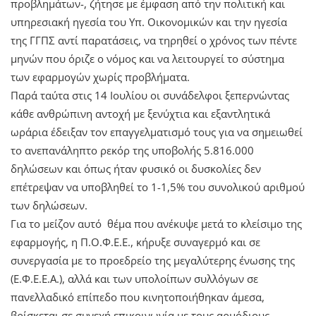
προβλημάτων-, ζήτησε με έμφαση από την πολιτική και
υπηρεσιακή ηγεσία του Υπ. Οικονομικών και την ηγεσία
της ΓΓΠΣ αντί παρατάσεις, να τηρηθεί ο χρόνος των πέντε
μηνών που όριζε ο νόμος και να λειτουργεί το σύστημα
των εφαρμογών χωρίς προβλήματα.
Παρά ταύτα στις 14 Ιουλίου οι συνάδελφοι ξεπερνώντας
κάθε ανθρώπινη αντοχή με ξενύχτια και εξαντλητικά
ωράρια έδειξαν τον επαγγελματισμό τους για να σημειωθεί
το ανεπανάληπτο ρεκόρ της υποβολής 5.816.000
δηλώσεων και όπως ήταν φυσικό οι δυσκολίες δεν
επέτρεψαν να υποβληθεί το 1-1,5% του συνολικού αριθμού
των δηλώσεων.
Για το μείζον αυτό θέμα που ανέκυψε μετά το κλείσιμο της
εφαρμογής, η Π.Ο.Φ.Ε.Ε., κήρυξε συναγερμό και σε
συνεργασία με το προεδρείο της μεγαλύτερης ένωσης της
(Ε.Φ.Ε.Ε.Α.), αλλά και των υπολοίπων συλλόγων σε
πανελλαδικό επίπεδο που κινητοποιήθηκαν άμεσα,
βρίσκεται σε συνεχή επικοινωνία με τους αρμόδιους ,