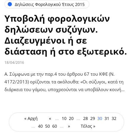
Δηλώσεις Φορολογικού Έτους 2015
Υποβολή φορολογικών
δηλώσεων συζύγων.
Διαζευγμένοι ή σε
διάσταση ή στο εξωτερικό.
18/04/2016
Α. Σύμφωνα με την παρ.4 του άρθρου 67 του ΚΦΕ (Ν.
4172/2013) ορίζονται τα ακόλουθα: «Οι σύζυγοι, κατά τη
διάρκεια του γάμου, υποχρεούνται να υποβάλουν κοινή…
« Αρχή
«
...
10
20
...
28
29
30
31
32
...
40
50
60
...
»
Τέλος »