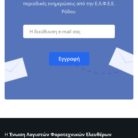
περιοδικές ενημερώσεις από την Ε.Λ.Φ.Ε.Ε.
Ρόδου
Η
Ένωση Λογιστών Φοροτεχνικών Ελευθέρων