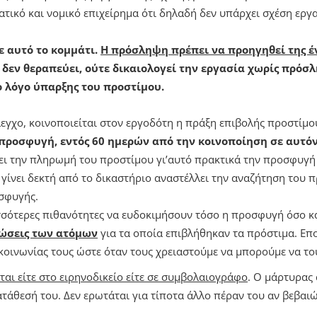
ατικό και νομικό επιχείρημα ότι δηλαδή δεν υπάρχει σχέση εργ
ε αυτό το κομμάτι.
Η πρόσληψη πρέπει να προηγηθεί της έ
εν θεραπεύει, ούτε δικαιολογεί την εργασία χωρίς πρόσ
 λόγο ύπαρξης του προστίμου.
έλεγχο, κοινοποιείται στον εργοδότη η πράξη επιβολής προστίμ
προσφυγή, εντός 60 ημερών
από την κοινοποίηση σε αυτό
ει την πληρωμή του προστίμου γι’αυτό πρακτικά την προσφυγή 
 γίνει δεκτή από το δικαστήριο αναστέλλει την αναζήτηση του 
σφυγής.
σότερες πιθανότητες να ευδοκιμήσουν τόσο η προσφυγή όσο κα
ιώσεις των ατόμων
για τα οποία επιβλήθηκαν τα πρόστιμα. Επ
ικοινωνίας τους ώστε όταν τους χρειαστούμε να μπορούμε να το
ται είτε στο ειρηνοδικείο είτε σε συμβολαιογράφο
. Ο μάρτυρας
τάθεσή του. Δεν ερωτάται για τίποτα άλλο πέραν του αν βεβαιώ