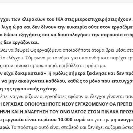
εγχοι των κλιμακίων του ΙΚΑ στις μικροεπιχειρήσεις έχουν ε
 λίγη ώρα και δεν δίνουν την ευκαιρία ούτε στον εργαζόμε
να δώσει εξηγήσεις και να δικαιολογήσει την παρουσία α
ς δεν εργάζονται.
είναι να θεωρεί ως εργαζόμενο οποιοδήποτε άτομο βρει μέσα στ
τίο ελέγχου. Σύμφωνα με το νόμο για οποιονδήποτε παρέχει εργ
ς στον πίνακα προσωπικού, επιβάλλεται πρόστιμο.
ον είχα δοκιμαστικά» ή «μόλις σήμερα ξεκίνησε και δεν π
να μην ακούγονται καθόλου, καθώς το μόνο που επιτυγχά
η της εργασιακής σχέσης.
πει να γνωρίζουν οι εργοδότες εφόσον οι έλεγχοι γίνονται παν
Η ΕΡΓΑΣΙΑΣ ΟΠΟΙΟΥΔΗΠΟΤΕ ΝΕΟΥ ΕΡΓΑΖΟΜΕΝΟΥ ΘΑ ΠΡΕΠΕΙ
ΣΛΗΨΗ ΚΑΙ Η ΑΝΑΡΤΗΣΗ ΤΟΥ ΟΝΟΜΑΤΟΣ ΣΤΟΝ ΠΙΝΑΚΑ ΠΡΟ
η εργασία είναι περίπου
10.000 ευρώ
και για την
μη αναγρ
υρώ.
Το πρόστιμο αυτό είναι σταθερό και δεν έχει αυξομειώσεις