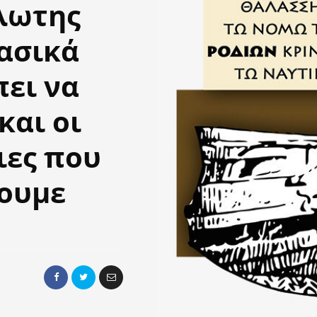
λωτης
βασικά
ει να
και οι
ιες που
νουμε