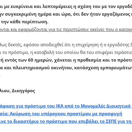
 με ευκρίνεια και λεπτομέρειες η σχέση του με τον εργοδό
ν συγκεκριμένη ημέρα και ώρα, ότι δεν ήταν εργαζόμενος
 την κάθε περίπτωση.
νται και εφαρμόζονται για τις περιπτώσεις εκείνες που ο κατ
ως δεκτές, εφόσον αποδειχθεί ότι η επιχείρηση ή ο εργοδότης δ
το πρόστιμο, η καταβολή του οποίου θα του επιφέρει τεράστια
ή εντός των 60 ημερών, χάνεται η προθεσμία και το πρόστ
μα και πλειστηριασμού ακινήτου, κατάσχεση εμπορευμάτω
.
λιου, Δικηγόρος
όφαση για πρόστιμο του ΙΚΑ από το Μονομελές Διοικητικό
σία: Ακύρωση του υπέρογκου προστίμου με προσφυγή
νε το δικαστήριο το πρόστιμο που επιβάλει το ΣΕΠΕ για τ