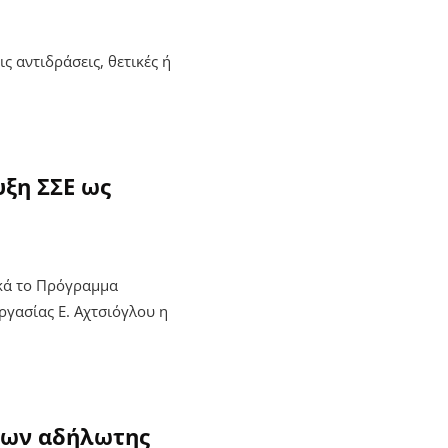
ς αντιδράσεις, θετικές ή
υξη ΣΣΕ ως
ικά το Πρόγραμμα
γασίας Ε. Αχτσιόγλου η
ίμων αδήλωτης