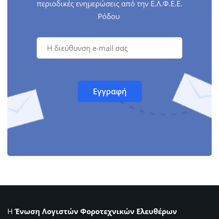
περιοδικές ενημερώσεις από την Ε.Λ.Φ.Ε.Ε.
Ρόδου
Η
Ένωση Λογιστών Φοροτεχνικών Ελευθέρων