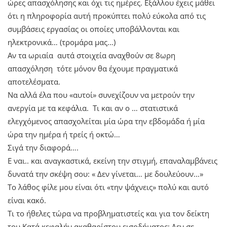
ώρες απασχόλησης και όχι τις ημέρες. Εξάλλου έχεις μάθει
ότι η πληροφορία αυτή προκύπτει πολύ εύκολα από τις
συμβάσεις εργασίας οι οποίες υποβάλλονται και
ηλεκτρονικά… (τρομάρα μας…)
Αν τα ωριαία αυτά στοιχεία αναχθούν σε 8ωρη
απασχόληση τότε μόνον θα έχουμε πραγματικά
αποτελέσματα.
Να αλλά έλα που «αυτοί» συνεχίζουν να μετρούν την
ανεργία με τα κεφάλια. Τι και αν ο … στατιστικά
ελεγχόμενος απασχολείται μία ώρα την εβδομάδα ή μία
ώρα την ημέρα ή τρείς ή οκτώ…
Σιγά την διαφορά….
Ε ναι.. και αναγκαστικά, εκείνη την στιγμή, επαναλαμβάνεις
δυνατά την σκέψη σου: « Δεν γίνεται… με δουλεύουν…»
Το λάθος φίλε μου είναι ότι «την ψάχνεις» πολύ και αυτό
είναι κακό.
Τι το ήθελες τώρα να προβληματιστείς και για τον δείκτη
του Κατά κεφαλήν ακαθαρίστου εισοδήματος; Δεν σε