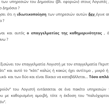
των υπηρεσιών του Δημοσίου (βλ. εφοριών) στους Λογιστές ,
 Δημόσιο ?
σει ότι η
ιδιωτικοποίηση
των υπηρεσιών αυτών
δεν
έγινε α
α ?
ναι και αυτός
ο επαγγελματίας της καθημερινότητας
, ό
νω ?
ξισώνει τον επαγγελματία Λογιστή με τον επαγγελματία Περιπτ
άτι” και αυτό το “κάτι” καλώς ή κακώς έχει αντίτιμο , μικρό 
ικά- και των δύο και είναι δίκαιο να καταβάλλεται…
Τόσο απλά 
ροϊόν” του Λογιστή εντάσσεται σε ένα πακέτο υπηρεσιών 
ου με καθορισμένη αμοιβή, τότε η έκδοση του “παλιόχαρτου
όν”.