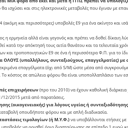
ται ΜΙΑ φορά από εκεί και μετά η ΓΓΠΣ πρέπει να υπολογίζ
ο θα ισχύσει και στις ηλεκτρονικές μεταβολές που έγιναν με επ
4 (ακόμη και περισσότερες) υποβολές Ε9 για ένα ακίνητο και ι
ος η ερμηνεία αλλά είναι γεγονός και πρέπει να δοθεί δίκαιη λύ
εί κατά την απόκτησή τους αιτία θανάτου και τα τελευταία χρό
ν και τροποποιητικών Ε9 σε ένα ή περισσότερα Φ.Π. για το ίδι
ια ΟΛΟΥΣ (υπαλλήλους, συνταξιούχους, επαγγελματίες) με
κριμένα επαγγέλματα (όχι από S/M) ώστε μέσα από συγκρουόμ
. Το κόστος σε απώλεια φόρου θα είναι υποπολλαπλάσιο των ε
οπές επιχειρήσεων
(προ του 2010) να έχουν καθολική διάρκεια
1/12/2015 μετά από παρατάσεις.
ησης (οικογενειακής) για λόγους υγείας ή συνταξιοδότηση
η καταβολή οπουδήποτε φόρου και με απλή διαδικασία.
ταστάσεις τιμολογίων (ή Μ.Υ.Φ.)
να υποβάλλονται ετήσιες με
α υποβολής να ορισθεί όριο διασταύρωσης σε επίπεδο 1 ευρώ κα