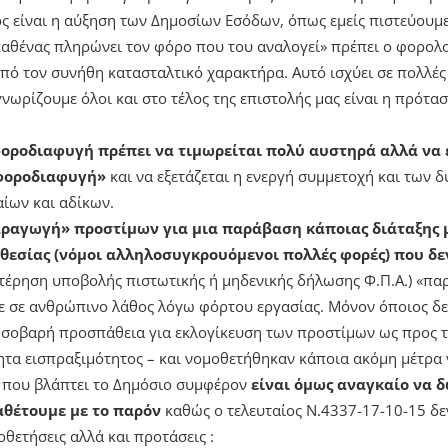
ος είναι η αύξηση των Δημοσίων Εσόδων, όπως εμείς πιστεύουμ
καθένας πληρώνει τον φόρο που του αναλογεί» πρέπει ο φορολογ
πό τον συνήθη κατασταλτικό χαρακτήρα. Αυτό ισχύει σε πολλέ
νωρίζουμε όλοι και στο τέλος της επιστολής μας είναι η πρότα
οροδιαφυγή πρέπει να τιμωρείται πολύ αυστηρά αλλά να ε
«φοροδιαφυγή»
και να εξετάζεται η ενεργή συμμετοχή και των
αίων και αδίκων.
αραγωγή» προστίμων για μια παράβαση κάποιας διάταξης 
θεσίας (νόμοι αλληλοσυγκρουόμενοι πολλές φορές) που δ
στέρηση υποβολής πιστωτικής ή μηδενικής δήλωσης Φ.Π.Α.) «πα
ίτε σε ανθρώπινο λάθος λόγω φόρτου εργασίας. Μόνον όποιος δε
ε σοβαρή προσπάθεια για εκλογίκευση των προστίμων ως προς τ
ητα εισπραξιμότητος – και νομοθετήθηκαν κάποια ακόμη μέτρα 
 που βλάπτει το Δημόσιο συμφέρον
είναι όμως αναγκαίο να δ
θέτουμε με το παρόν
καθώς ο τελευταίος Ν.4337-17-10-15 δε
θετήσεις αλλά και προτάσεις :