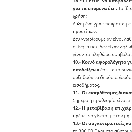
Το Ε9 ΠΡΕΠΕΙ να υποβάλλε
για τα επόμενα έτη.
To ίδι
χρήση;
Αυξημένη γραφειοκρατία με 
προστίμων.
Δεν γνωρίζουμε αν είναι λάθ
ακίνητα που δεν είχαν δηλωθ
γίνονται πληθώρα συμβολαίω
10.- Κοινό αφορολόγητο γ
αποδείξεων
έστω από συγκε
αυξηθούν τα δημόσια έσοδα
εισοδήματος.
11.- Οι εκπρόθεσμες διακ
Σήμερα η προθεσμία είναι 3
12.- Η μεταβίβαση επιχείρ
πρέπει να γίνεται με την μ
13.- Οι συγκεντρωτικές κα
τα 300,00 € και στο σύστημ