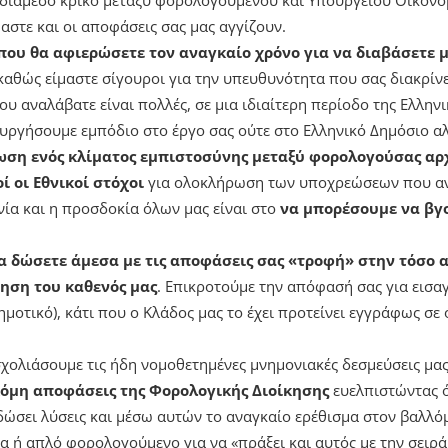
αστε και οι αποφάσεις σας μας αγγίζουν.
που θα αφιερώσετε τον αναγκαίο χρόνο για να διαβάσετε 
 καθώς είμαστε σίγουροι για την υπευθυνότητα που σας διακρίνε
ου αναλάβατε είναι πολλές, σε μια ιδιαίτερη περίοδο της Ελληνι
υργήσουμε εμπόδιο στο έργο σας ούτε στο Ελληνικό Δημόσιο α
ση ενός κλίματος εμπιστοσύνης μεταξύ φορολογούσας αρ
 οι Εθνικοί στόχοι
για ολοκλήρωση των υποχρεώσεων που αν
ία και η προσδοκία όλων μας είναι στο
να μπορέσουμε να βγ
α δώσετε άμεσα με τις αποφάσεις σας «τροφή» στην τόσο 
ηση του καθενός μας
. Επικροτούμε την απόφασή σας για εισα
μοτικό), κάτι που ο Κλάδος μας το έχει προτείνει εγγράφως σε 
χολιάσουμε τις ήδη νομοθετημένες μνημονιακές δεσμεύσεις μας
κόμη αποφάσεις της Φορολογικής Διοίκησης
ευελπιστώντας 
δώσει λύσεις και μέσω αυτών το αναγκαίο ερέθισμα στον βαλλ
ία ή απλό φορολογούμενο για να «πράξει και αυτός με την σειρ