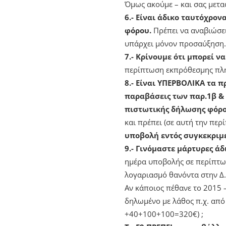
Όμως ακούμε – και σας μετα
6.- Είναι άδικο ταυτόχρ
φόρου.
Πρέπει να αναβιώσει
υπάρχει μόνον προσαύξηση.
7.- Κρίνουμε ότι μπορεί 
περίπτωση εκπρόθεσμης πλ
8.- Είναι ΥΠΕΡΒΟΛΙΚΑ τα π
παραβάσεις των παρ.1β & 
πιστωτικής δήλωσης φόρ
και πρέπει (σε αυτή την πε
υποβολή εντός συγκεκριμ
9.- Γινόμαστε μάρτυρες ά
ημέρα υποβολής σε περίπτ
λογαριασμό θανόντα στην Δ.Ο
Αν κάποιος πέθανε το 2015 
δηλωμένο με λάθος π.χ. από
+40+100+100=320€) ;