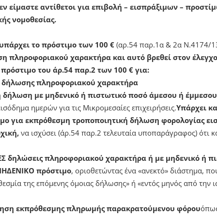
εν είμαστε αντίθετοι για επιβολή – εισπράξιμων – προστί
ής νομοθεσίας.
υπάρχει το πρόστιμο των 100 €
(αρ.54 παρ.1α & 2α Ν.4174/1
η πληροφοριακού χαρακτήρα και αυτό βρεθεί στον έλεγχ
 πρόστιμο του άρ.54 παρ.2 των 100 € για:
ή δήλωσης πληροφοριακού χαρακτήρα
ή δήλωση με μηδενικό ή πιστωτικό ποσό άμεσου ή έμμεσου
σόδημα ημερών για τις Μικρομεσαίες επιχειρήσεις.
Υπάρχει κα
ιμο για εκπρόθεσμη τροποποιητική δήλωση φορολογίας ει
χική,
να ισχύσει (άρ.54 παρ.2 τελευταία υποπαράγραφος) ότι κα
ΚΕΣ δηλώσεις πληροφοριακού χαρακτήρα ή με μηδενικό ή π
ΜΗΔΕΝΙΚΟ πρόστιμο
, οριοθετώντας ένα «ανεκτό» διάστημα, πο
οθεσμία της επόμενης όμοιας δήλωσης» ή «εντός μηνός από την 
αύξηση εκπρόθεσμης πληρωμής παρακρατούμενου φόρου
όπως