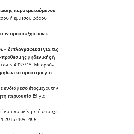
ήλωσης παρακρατούμενου
μεσου ή έμμεσου φόρου
ν των προσαυξήσεων
σε
€ – διπλογραφικά) για τις
εκπρόθεσμης μηδενικής ή
 τον Ν.4337/15. Μπορούν
μηδενικό πρόστιμο για
ε ενδιάμεσο έτος
μέχρι την
τη περιουσία Ε9
για
εί κάποιο ακίνητο ή υπάρχει
14,2015 (40€+40€