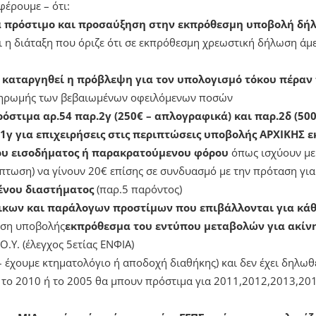
φέρουμε – ότι:
ονα πρόστιμο και προσαύξηση στην εκπρόθεσμη υποβολή δ
 η διάταξη που όριζε ότι σε εκπρόθεσμη χρεωστική δήλωση ά
να καταργηθεί η πρόβλεψη για τον υπολογισμό τόκου πέρα
ηρωμής των βεβαιωμένων οφειλόμενων ποσών
ρόστιμα αρ.54 παρ.2γ (250€ – απλογραφικά) και παρ.2δ (500
1γ για επιχειρήσεις στις περιπτώσεις υποβολής ΑΡΧΙΚΗΣ 
ου εισοδήματος ή παρακρατούμενου φόρου
όπως ισχύουν με
ρίπτωση) να γίνουν 20€ επίσης σε συνδυασμό με την πρόταση για
ένου διαστήματος
(παρ.5 παρόντος)
δικων και παράλογων προστίμων που επιβάλλονται για κάθ
ωση υποβολής
εκπρόθεσμα του εντύπου μεταβολών για ακίνη
.Υ. (έλεγχος 5ετίας ΕΝΦΙΑ)
– έχουμε κτηματολόγιο ή αποδοχή διαθήκης) και δεν έχει δηλωθ
 το 2010 ή το 2005 θα μπουν πρόστιμα για 2011,2012,2013,20