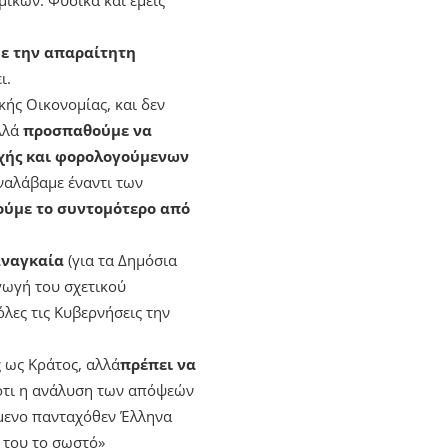
με την απαραίτητη
ι.
κής Οικονομίας, και δεν
λλά
προσπαθούμε να
χής και φορολογούμενων
αλάβαμε έναντι των
ούμε το συντομότερο από
αναγκαία
(για τα Δημόσια
γωγή του σχετικού
όλες τις Κυβερνήσεις την
 ως Κράτος, αλλά
πρέπει να
ότι η ανάλυση των απόψεών
όμενο πανταχόθεν Έλληνα
ά του το σωστό»