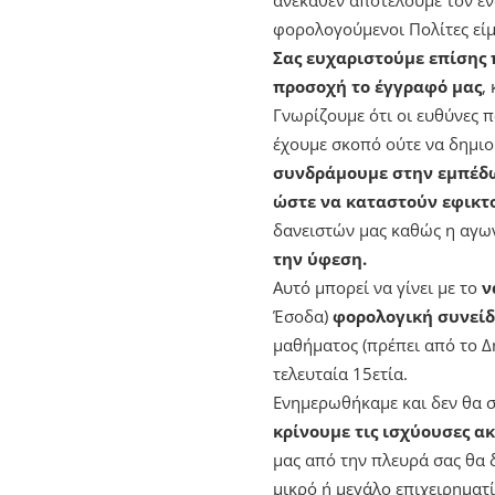
φορολογούμενοι Πολίτες είμ
Σας ευχαριστούμε επίσης 
προσοχή το έγγραφό μας
,
Γνωρίζουμε ότι οι ευθύνες π
έχουμε σκοπό ούτε να δημιο
συνδράμουμε στην εμπέδω
ώστε να καταστούν εφικτοί
δανειστών μας καθώς η αγων
την ύφεση.
Αυτό μπορεί να γίνει με το
ν
Έσοδα)
φορολογική συνείδ
μαθήματος (πρέπει από το Δη
τελευταία 15ετία.
Ενημερωθήκαμε και δεν θα σ
κρίνουμε τις ισχύουσες α
μας από την πλευρά σας θα 
μικρό ή μεγάλο επιχειρηματ