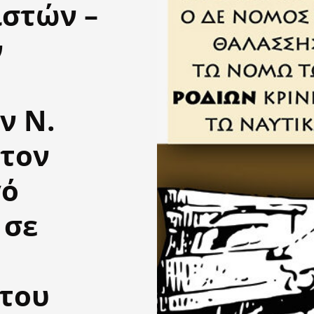
ιστών –
ν
ν Ν.
 τον
γό
 σε
 του