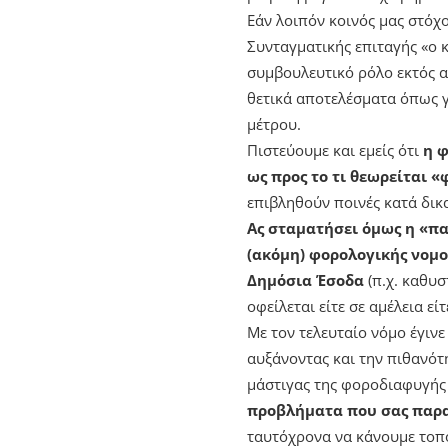
Εάν λοιπόν κοινός μας στόχ
Συνταγματικής επιταγής «ο 
συμβουλευτικό ρόλο εκτός α
θετικά αποτελέσματα όπως γ
μέτρου.
Πιστεύουμε και εμείς ότι
η φ
ως προς το τι θεωρείται 
επιβληθούν ποινές κατά δικ
Ας σταματήσει όμως η «π
(ακόμη) φορολογικής νομο
Δημόσια Έσοδα
(π.χ. καθυ
οφείλεται είτε σε αμέλεια ε
Με τον τελευταίο νόμο έγιν
αυξάνοντας και την πιθανότ
μάστιγας της φοροδιαφυγής
προβλήματα που σας παρα
ταυτόχρονα να κάνουμε τοπο