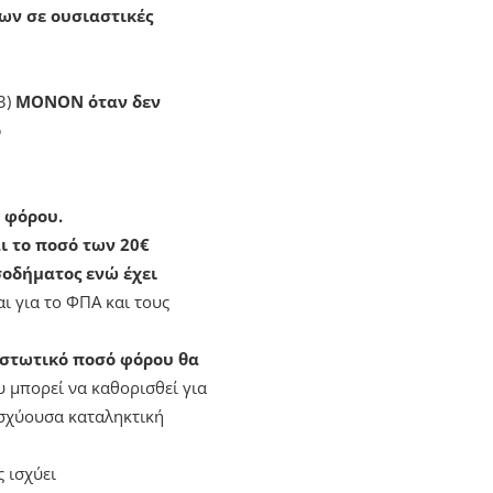
μων σε ουσιαστικές
3)
ΜΟΝΟΝ όταν
δεν
ο
 φόρου.
ι το ποσό των 20€
σοδήματος ενώ έχει
ι για το ΦΠΑ και τους
ιστωτικό ποσό φόρου θα
υ μπορεί να καθορισθεί για
ισχύουσα καταληκτική
 ισχύει