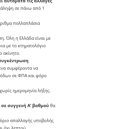
ει αυτόματα τις αλλαγές
ανάληψη σε πάνω από 1
σάριθμα πολλαπλάσια
ση. Όλη η Ελλάδα είναι με
νια με το κτηματολόγιο
ο ακίνητο.
 συγκέντρωση
ενα συμφέροντα να
σόδων σε ΦΠΑ και φόρο
 χωρίς ημερομηνία λήξης.
ς σε συγγενή Α’ βαθμού
θα
 όριο απαλλαγής υποβολής
ι όχι λεπτού.