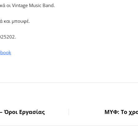
ά οι Vintage Music Band.
ά και μπουφέ.
025202.
ebook
– Όροι Εργασίας
ΜΥΦ: Το χρ