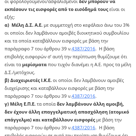
οι φορολογούμενοι/ασφαλισμένοι
δεν μπορούν να
εκπέσουν τις εισφορές από το εισόδημά τους
είναι οι
εξής:
α) Μέλη Δ.Σ. Α.Ε.
με συμμετοχή στο κεφάλαιο άνω του 3%
οι οποίοι δεν λαμβάνουν αμοιβές διοικητικού συμβουλίου
και τα οποία καταβάλλουν εισφορές με βάση την
παράγραφο 7 του άρθρου 39 ν.
4387/2016
. Η βάση
επιβολής εισφορών σ’ αυτή την περίπτωση θυμίζουμε ότι
είναι τα
μερίσματα
που τυχόν διανέμει η Α.Ε. προς τα μέλη
Δ.Σ./μετόχους.
β) Διαχειριστές Ι.Κ.Ε.
οι οποίοι δεν λαμβάνουν αμοιβές
διαχείρισης και καταβάλλουν εισφορές με βάση την
παράγραφο 7 του άρθρου 39 ν.
4387/2016
.
γ) Μέλη Ε.Π.Ε.
τα οποία
δεν λαμβάνουν άλλη αμοιβή,
δεν έχουν άλλη επαγγελματική απασχόληση (ατομικό
επάγγελμα) και καταβάλλουν εισφορές
με βάση την
παράγραφο 7 του άρθρου 39 ν.
4387/2016
. Η βάση
επιβολής εισφορών σε αυτή την περίπτωση θυμίζουμε ότι