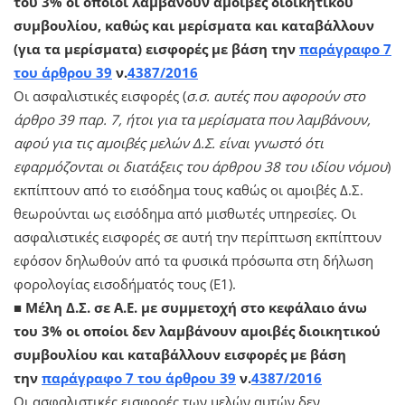
του 3% οι οποίοι λαμβάνουν αμοιβές διοικητικού
συμβουλίου, καθώς και μερίσματα και καταβάλλουν
(για τα μερίσματα) εισφορές με βάση την
παράγραφο 7
του άρθρου 39
ν.
4387/2016
Οι ασφαλιστικές εισφορές (
σ.σ. αυτές που αφορούν στο
άρθρο 39 παρ. 7, ήτοι για τα μερίσματα που λαμβάνουν,
αφού για τις αμοιβές μελών Δ.Σ. είναι γνωστό ότι
εφαρμόζονται οι διατάξεις του άρθρου 38 του ιδίου νόμου
)
εκπίπτουν από το εισόδημα τους καθώς οι αμοιβές Δ.Σ.
θεωρούνται ως εισόδημα από μισθωτές υπηρεσίες. Οι
ασφαλιστικές εισφορές σε αυτή την περίπτωση εκπίπτουν
εφόσον δηλωθούν από τα φυσικά πρόσωπα στη δήλωση
φορολογίας εισοδήματός τους (Ε1).
■
Μέλη Δ.Σ. σε Α.Ε. με συμμετοχή στο κεφάλαιο άνω
του 3% οι οποίοι δεν λαμβάνουν αμοιβές διοικητικού
συμβουλίου και καταβάλλουν εισφορές με βάση
την
παράγραφο 7 του άρθρου 39
ν.
4387/2016
Οι ασφαλιστικές εισφορές των μελών αυτών
δεν