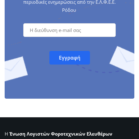
περιοδικές ενημερώσεις από την Ε.Λ.Φ.Ε.Ε.
Ρόδου
Η
Ένωση Λογιστών Φοροτεχνικών Ελευθέρων