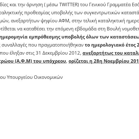
δίες και την άρνηση ( μέσω TWITTER) του Γενικού Γραμματέα Ε
αταληκτικής προθεσμίας υποβολής των συγκεντρωτικών καταστ
μών, ανεξαρτήτων ψηφίου ΑΦΜ, στην τελική καταληκτική ημερο
τίθεται να καταθέσει την επόμενη εβδομάδα στη Βουλή νομοθε
 ημερομηνία εμπρόθεσμης υποβολής όλων των καταστάσε
τις συναλλαγές που πραγματοποιήθηκαν
το ημερολογιακό έτος 
που έληξαν στις 31 Δεκεμβρίου 2012,
ανεξαρτήτως του καταλ
ρώου (Α.Φ.Μ) του υπόχρεου
,
ορίζεται η 28η Νοεμβρίου 20
 του Υπουργείου Οικονομικών