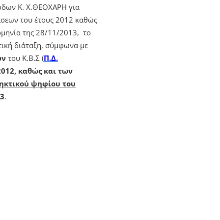
σόδων Κ. Χ.ΘΕΟΧΑΡΗ για
άσεων του έτους 2012 καθώς
μηνία της 28/11/2013, το
τική διάταξη, σύμφωνα με
ων
του Κ.Β.Σ (
Π.Δ.
2012, καθώς και των
ηκτικού ψηφίου του
13
.