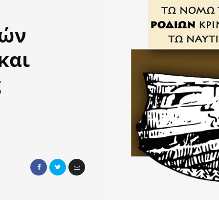
κών
και
ς