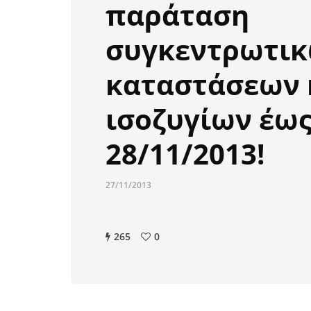
παράταση
συγκεντρωτι
καταστάσεων 
ισοζυγίων έω
28/11/2013!
27/11/2013
265
0