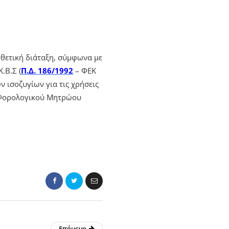
θετική διάταξη, σύμφωνα με
.Β.Σ (
Π.Δ. 186/1992
– ΦΕΚ
ν ισοζυγίων για τις χρήσεις
ύ Φορολογικού Μητρώου
Επόμενο