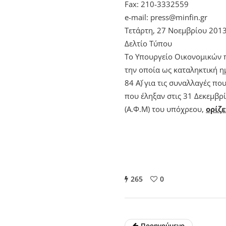
Fax: 210-3332559
e-mail: press@minfin.gr
Τετάρτη, 27 Νοεμβρίου 201
Δελτίο Τύπου
Το Υπουργείο Οικονομικών π
την οποία ως καταληκτική 
84 Α΄) για τις συναλλαγές π
που έληξαν στις 31 Δεκεμβ
(Α.Φ.Μ) του υπόχρεου,
ορίζ
265
0
Προηγούμενο