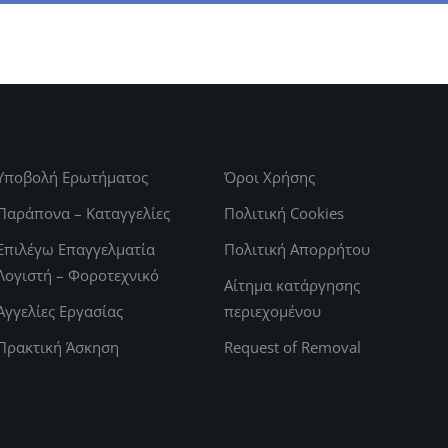
Υποβολή Ερωτήματος
Όροι Χρήσης
Παράπονα – Καταγγελίες
Πολιτική Cookies
Επιλέγω Επαγγελματία
Πολιτική Απορρήτου
Λογιστή – Φοροτεχνικό
Αίτημα κατάργησης
Αγγελίες Εργασίας
περιεχομένου
Πρακτική Άσκηση
Request of Removal