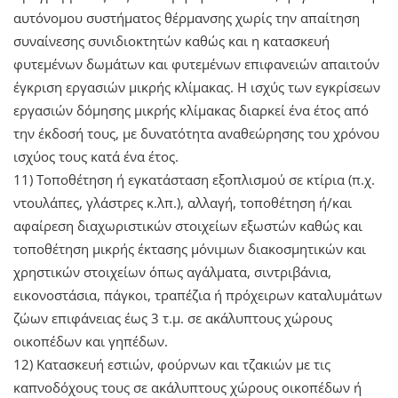
αυτόνομου συστήματος θέρμανσης χωρίς την απαίτηση
συναίνεσης συνιδιοκτητών καθώς και η κατασκευή
φυτεμένων δωμάτων και φυτεμένων επιφανειών απαιτούν
έγκριση εργασιών μικρής κλίμακας. Η ισχύς των εγκρίσεων
εργασιών δόμησης μικρής κλίμακας διαρκεί ένα έτος από
την έκδοσή τους, με δυνατότητα αναθεώρησης του χρόνου
ισχύος τους κατά ένα έτος.
11) Τοποθέτηση ή εγκατάσταση εξοπλισμού σε κτίρια (π.χ.
ντουλάπες, γλάστρες κ.λπ.), αλλαγή, τοποθέτηση ή/και
αφαίρεση διαχωριστικών στοιχείων εξωστών καθώς και
τοποθέτηση μικρής έκτασης μόνιμων διακοσμητικών και
χρηστικών στοιχείων όπως αγάλματα, σιντριβάνια,
εικονοστάσια, πάγκοι, τραπέζια ή πρόχειρων καταλυμάτων
ζώων επιφάνειας έως 3 τ.μ. σε ακάλυπτους χώρους
οικοπέδων και γηπέδων.
12) Κατασκευή εστιών, φούρνων και τζακιών με τις
καπνοδόχους τους σε ακάλυπτους χώρους οικοπέδων ή