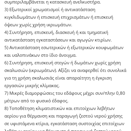
συμπεριλαμβάνεται η κατασκευή ανελκυστήρα.
3) Εξωτερικοί χρωματισμοί ή αντικατάσταση
κιγκλιδωμάτων ή επισκευή επιχρισμάτων ή επισκευή
όψεων χωρίς χρήση ικριωμάτων.
4) Συντήρηση, επισκευή, διασκευή ή και τμηματική
αντικατάσταση εγκαταστάσεων και αγωγών κτιρίων.
5) Αντικατάσταση εσωτερικών ή εξωτερικών κουφωμάτων
και υαλοπινάκων στο ίδιο άνοιγμα.
6) Συντήρηση, επισκευή στεγών ή δωμάτων χωρίς χρήση
σκαλωσιών (ικριωμάτων). Αξίζει να αναφερθεί ότι συνολικά
για τη χρήση σκαλωσιάς είναι απαραίτητη η έγκριση
εργασιών μικρής κλίμακας.
7) Μικρές διαμορφώσεις του εδάφους μέχρι συν/πλην 0,80
μέτρων από το φυσικό έδαφος.
8) Τοποθέτηση κλιματιστικών και επιτοίχιων λεβήτων
αερίου για θέρμανση και παραγωγή ζεστού νερού χρήσης
σε υφιστάμενα κτίρια, εγκατάσταση συστοιχίας επιτοίχιων
λεβήτων αερίου για θέρμανση ή παραγωγή ζεστού νερού