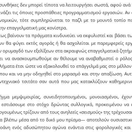
 συνθήκες δεν μπορεί τίποτα να λειτουργήσει σωστά, αφού ανά
νάζει τις όποιες προσπάθειες προγραμματισμού εργασιών. Αν 
νομικών, τότε συμπληρώνεται το παζλ με το μουντό τοπίο 
ην επαγγελματική μας κονίστρα.
πως βαίνουν τα πράγματα κινδυνεύει να εκφυλιστεί και βάσει 
 θα φύγει εκτός αγοράς ή θα ασχολείται με παρεμφερείς εργ
ν ορυμαγδό των εξελίξεων στα ακραιφνώς επαγγελματικά ζητήμ
ει να ανασκουμπωθούμε αν θέλουμε να αναβαθμιστεί ο ρόλος
ήματα έτσι ώστε να εξακολουθεί το επάγγελμά μας στο μέλλον
που και να μην οδηγηθεί στο μαρασμό και στην απαξίωση. Αυτ
ντεχνιακό τσιτάτο σαν αυτά που μας κατακλύζουν καθημεριν
γμα μεμψιμοιρίας, συνειδητοποιημένοι, μονοιασμένοι, έχον
α εστιάσουμε στο στόχο δρώντας συλλογικά, προκειμένου να 
γουμένως τρίζουν από τους ανηλεείς «σεισμούς» της τρέχουσα
βλέπω μέσα από το δικό μου πρίσμα— αποτελούν ουσιαστικά
χοάνη ενός αδυσώπητου αγώνα ενάντια στις φορολογικές και 