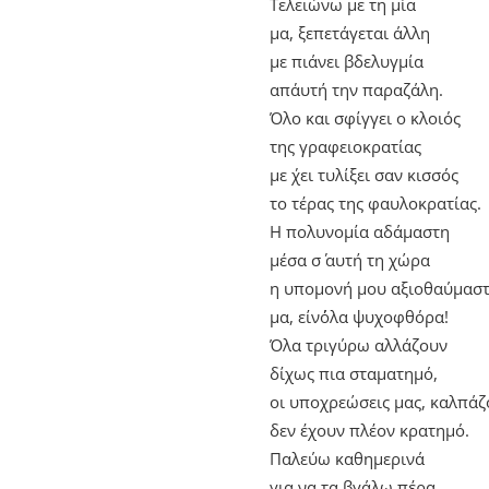
Τελειώνω με τη μία
μα, ξεπετάγεται άλλη
με πιάνει βδελυγμία
απ΄αυτή την παραζάλη.
Όλο και σφίγγει ο κλοιός
της γραφειοκρατίας
με ΄χει τυλίξει σαν κισσός
το τέρας της φαυλοκρατίας.
Η πολυνομία αδάμαστη
μέσα σ΄ αυτή τη χώρα
η υπομονή μου αξιοθαύμασ
μα, είν΄όλα ψυχοφθόρα!
Όλα τριγύρω αλλάζουν
δίχως πια σταματημό,
οι υποχρεώσεις μας, καλπάζ
δεν έχουν πλέον κρατημό.
Παλεύω καθημερινά
για να τα βγάλω πέρα