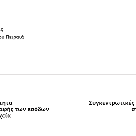
άς
ου Πειραιά
ότητα
Συγκεντρωτικές
ραφής των εσόδων
σ
χεία