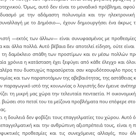
τεχνικού. Όμως, αυτό δεν είναι το μοναδικό πρόβλημα, αφού
νδυασμό με την αδάμαστη πολυνομία και την ηλεκτρονική
συναλλαγή με το Δημόσιο—, έχουν δημιουργήσει ένα άκρως τ
ιστή —εκτός των άλλων— είναι συνυφασμένος με προθεσμίες
ία και άλλα πολλά. Αυτό βέβαια δεν αποτελεί είδηση, ούτε είναι
 τη δαμόκλειο σπάθη των προστίμων και εν μέσω πολλών πρ
αία χρόνια η κατάσταση έχει ξεφύγει από κάθε έλεγχο και όλ
γαλέρα που δυστυχώς παρασύρεται σαν καρυδότσουφλο προς 
ομίας και των παραποτάμων της αβεβαιότητας, της αστάθειας κ
ν παραγωγικό ιστό της κοινωνίας ο λογιστής δεν έμεινε ανέπη
ίζει τη μικρή μας χώρα την τελευταία πενταετία. Η οικονομικ
 βιώσει στο πετσί του τα μείζονα προβλήματα που επέφερε στ
ας.
τι η δουλειά δεν φοβίζει τους επαγγελματίες του χώρου. Αυτό
επαγγελματική και την ανθρώπινη αξιοπρέπειά τους, είναι η 
σφυκτικές προθεσμίες και τις συνεχόμενες αλλαγές, που όλ