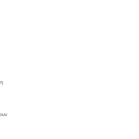
τη
ουν