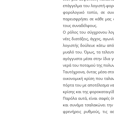
επάγγελμα του λογιστή-φορο
φορολογικό τοπίο, σε συ
παρεισφρήσει σε κάθε μας 
τους συναδέλφους.
Ο ρόλος του σύγχρονου λογ
νέες διατάξεις, άγχος, αγων
λογιστής δούλευε κάτω από
μυαλό του. Όμως, τα τελευτ
αγόγγυστα μέσα στην ίδια 
νερά του ποταμού της πολυν
Ταυτόχρονα, όντας μέσα στο
οικονομική κρίση που ταλαν
πόρτα του με αποτέλεσμα να
κρίσης και της φοροκαταιγίδ
Παρόλα αυτά, είναι σαφές ό
και συνάμα τσαλακώνει την 
φρενήρεις ρυθμούς, τις α