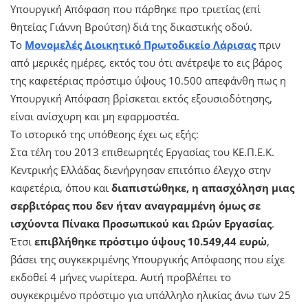
Υπουργική Απόφαση που πάρθηκε προ τριετίας (επί
θητείας Γιάννη Βρούτση) διά της δικαστικής οδού.
Το
Μονομελές Διοικητικό Πρωτοδικείο Λάρισας
πριν
από μερικές ημέρες, εκτός του ότι ανέτρεψε το εις βάρος
της καφετέριας πρόστιμο ύψους 10.500 απεφάνθη πως η
Υπουργική Απόφαση βρίσκεται εκτός εξουσιοδότησης,
είναι ανίσχυρη και μη εφαρμοστέα.
Το ιστορικό της υπόθεσης έχει ως εξής:
Στα τέλη του 2013 επιθεωρητές Εργασίας του ΚΕ.Π.Ε.Κ.
Κεντρικής Ελλάδας διενήργησαν επιτόπιο έλεγχο στην
καφετέρια, όπου και
διαπιστώθηκε, η απασχόληση μιας
σερβιτόρας που δεν ήταν αναγραμμένη όμως σε
ισχύοντα Πίνακα Προσωπικού και Ωρών Εργασίας
.
Έτσι
επιβλήθηκε πρόστιμο ύψους 10.549,44 ευρώ
,
βάσει της συγκεκριμένης Υπουργικής Απόφασης που είχε
εκδοθεί 4 μήνες νωρίτερα. Αυτή προβλέπει το
συγκεκριμένο πρόστιμο για υπάλληλο ηλικίας άνω των 25