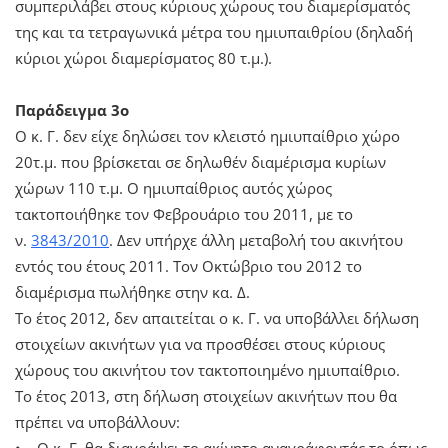
συμπεριλάβει στους κύριους χώρους του διαμερίσματός
της και τα τετραγωνικά μέτρα του ημιυπαιθρίου (δηλαδή
κύριοι χώροι διαμερίσματος 80 τ.μ.).
Παράδειγμα 3ο
Ο κ. Γ. δεν είχε δηλώσει τον κλειστό ημιυπαίθριο χώρο
20τ.μ. που βρίσκεται σε δηλωθέν διαμέρισμα κυρίων
χώρων 110 τ.μ. Ο ημιυπαίθριος αυτός χώρος
τακτοποιήθηκε τον Φεβρουάριο του 2011, με το
ν.
3843/2010
. Δεν υπήρχε άλλη μεταβολή του ακινήτου
εντός του έτους 2011. Τον Οκτώβριο του 2012 το
διαμέρισμα πωλήθηκε στην κα. Δ.
Το έτος 2012, δεν απαιτείται ο κ. Γ. να υποβάλλει δήλωση
στοιχείων ακινήτων για να προσθέσει στους κύριους
χώρους του ακινήτου τον τακτοποιημένο ημιυπαίθριο.
Το έτος 2013, στη δήλωση στοιχείων ακινήτων που θα
πρέπει να υποβάλλουν:
• Ο κ. Γ. θα διαγράψει το ακίνητο αναγράφοντάς το όπως