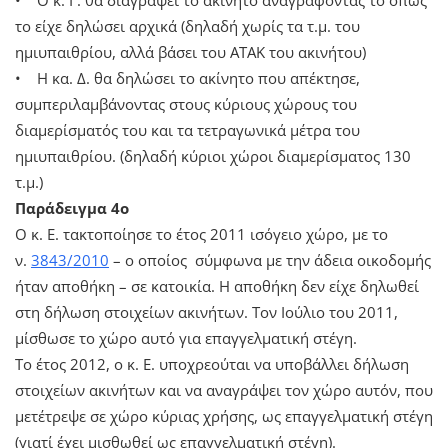
το είχε δηλώσει αρχικά (δηλαδή χωρίς τα τ.μ. του
ημιυπαιθρίου, αλλά βάσει του ΑΤΑΚ του ακινήτου)
• Η κα. Δ. θα δηλώσει το ακίνητο που απέκτησε,
συμπεριλαμβάνοντας στους κύριους χώρους του
διαμερίσματός του και τα τετραγωνικά μέτρα του
ημιυπαιθρίου. (δηλαδή κύριοι χώροι διαμερίσματος 130
τ.μ.)
Παράδειγμα 4ο
Ο κ. Ε. τακτοποίησε το έτος 2011 ισόγειο χώρο, με το
ν.
3843/2010
– ο οποίος σύμφωνα με την άδεια οικοδομής
ήταν αποθήκη – σε κατοικία. Η αποθήκη δεν είχε δηλωθεί
στη δήλωση στοιχείων ακινήτων. Τον Ιούλιο του 2011,
μίσθωσε το χώρο αυτό για επαγγελματική στέγη.
Το έτος 2012, ο κ. Ε. υποχρεούται να υποβάλλει δήλωση
στοιχείων ακινήτων και να αναγράψει τον χώρο αυτόν, που
μετέτρεψε σε χώρο κύριας χρήσης, ως επαγγελματική στέγη
(γιατί έχει μισθωθεί ως επαγγελματική στέγη).