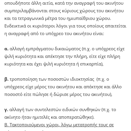
οπουδήποτε άλλη αιτία, κατά την αναγραφή του ακινήτου
συμπεριλαμβάνονται στους κύριους χώρους του ακινήτου
και τα τετραγωνικά μέτρα του ημιυπαίθριου χώρου.
Ενδεικτικά οι κυριότεροι λόγοι για τους οποίους απαιτείται
η αναγραφή από το υπόχρεο του ακινήτου είναι:
α.
αλλαγή εμπράγματου δικαιώματος (π.χ. ο υπόχρεος είχε
ψιλή κυριότητα και απέκτησε την πλήρη, είτε είχε πλήρη
κυριότητα και έχει ψιλή κυριότητα ή επικαρπία),
β.
τροποποίηση των ποσοστών ιδιοκτησίας (π.χ. ο
υπόχρεος είχε μέρος του ακινήτου και απέκτησε και άλλο
ποσοστό είτε πώλησε ή δώρισε μέρος του ακινήτου),
γ.
αλλαγή των συντελεστών ειδικών συνθηκών (π.χ. το
ακίνητο ήταν ημιτελές και αποπερατώθηκε).
Β. Τακτοποιούμενοι χώροι, λόγω μετατροπής τους σε