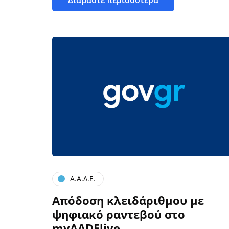
Διαβάστε περισσότερα
Α.Α.Δ.Ε.
Απόδοση κλειδάριθμου με
ψηφιακό ραντεβού στο
myAADElive